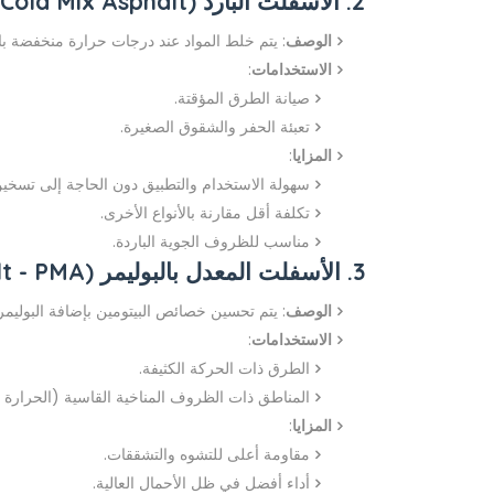
2. الأسفلت البارد (Cold Mix Asphalt)
الوصف
: يتم خلط المواد عند درجات حرارة منخفضة با
الاستخدامات
:
صيانة الطرق المؤقتة.
تعبئة الحفر والشقوق الصغيرة.
المزايا
:
سهولة الاستخدام والتطبيق دون الحاجة إلى تسخين
تكلفة أقل مقارنة بالأنواع الأخرى.
مناسب للظروف الجوية الباردة.
3. الأسفلت المعدل بالبوليمر (Polymer Modified Asphalt - PMA)
الوصف
: يتم تحسين خصائص البيتومين بإضافة البوليمر
الاستخدامات
:
الطرق ذات الحركة الكثيفة.
المناطق ذات الظروف المناخية القاسية (الحرارة أو
المزايا
:
مقاومة أعلى للتشوه والتشققات.
أداء أفضل في ظل الأحمال العالية.