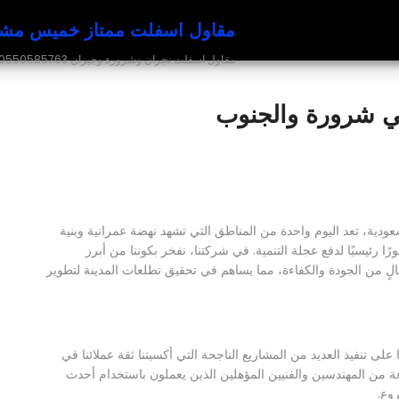
مقاول اسفلت ممتاز خميس مشيط - ابها
مقاول اسفلت نجران وشرورة وجيزان 0550585763
ي شرورة والجنوب
عودية، تعد اليوم واحدة من المناطق التي تشهد نهضة عمرانية وبنية
 رئيسيًا لدفع عجلة التنمية. في شركتنا، نفخر بكوننا من أبرز
 من الجودة والكفاءة، مما يساهم في تحقيق تطلعات المدينة لتطوير
ى تنفيذ العديد من المشاريع الناجحة التي أكسبتنا ثقة عملائنا في
من المهندسين والفنيين المؤهلين الذين يعملون باستخدام أحدث
وع.