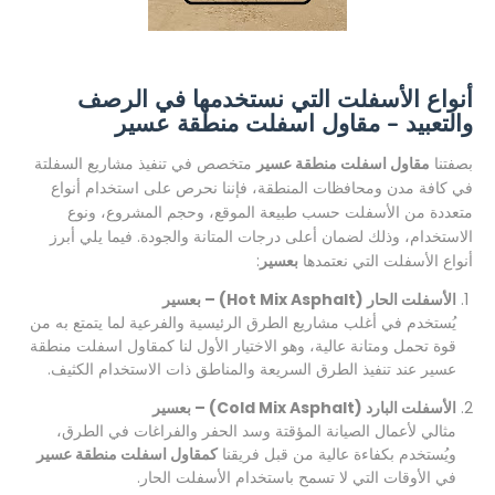
أنواع الأسفلت التي نستخدمها في الرصف
والتعبيد – مقاول اسفلت منطقة عسير
بصفتنا
مقاول اسفلت منطقة عسير
متخصص في تنفيذ مشاريع السفلتة
في كافة مدن ومحافظات المنطقة، فإننا نحرص على استخدام أنواع
متعددة من الأسفلت حسب طبيعة الموقع، وحجم المشروع، ونوع
الاستخدام، وذلك لضمان أعلى درجات المتانة والجودة. فيما يلي أبرز
أنواع الأسفلت التي نعتمدها
بعسير
:
الأسفلت الحار (Hot Mix Asphalt) – بعسير
يُستخدم في أغلب مشاريع الطرق الرئيسية والفرعية لما يتمتع به من
قوة تحمل ومتانة عالية، وهو الاختيار الأول لنا كمقاول اسفلت منطقة
عسير عند تنفيذ الطرق السريعة والمناطق ذات الاستخدام الكثيف.
الأسفلت البارد (Cold Mix Asphalt) – بعسير
مثالي لأعمال الصيانة المؤقتة وسد الحفر والفراغات في الطرق،
ويُستخدم بكفاءة عالية من قبل فريقنا
كمقاول اسفلت منطقة عسير
في الأوقات التي لا تسمح باستخدام الأسفلت الحار.