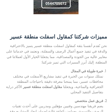
مميزات شركتنا كمقاول اسفلت منطقة عسير
نحن نُقدم أنفسنا بثقة كمقاول اسفلت منطقة عسير يتميز بالاحترافية
والدقة في تنفيذ جميع أعمال الرصف والسفلتة، ونعتمد في خدماتنا على
معايير عالية من الجودة والمصداقية، مما يجعلنا الخيار الأول لعملائنا في
المنطقة. إليك أبرز المميزات التي تميز شركتنا:
خبرة طويلة في المجال
نمتلك سنوات من الخبرة في تنفيذ مشاريع الأسفلت في مختلف
محافظات عسير، مما يمنحنا معرفة دقيقة باحتياجات المنطقة
الجغرافية والمناخية، ويجعلنا
مقاول اسفلت منطقة عسير
الأكثر دراية
بتفاصيل التنفيذ المحلي.
فريق عمل متخصص
يضم فريقنا مهندسين وفنيين مؤهلين ومدربين على أحدث تقنيات
الرصف والتسوية، يعملون بكفاءة عالية لضمان إنجاز المشاريع وفق