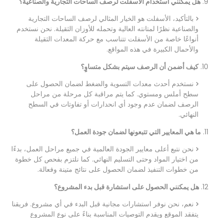
9.
هل يمكنني استخدام الأسفلت لرصف الساحات التجارية والصناعية؟
بالتأكيد، الأسفلت هو الخيار المثالي لرصف الساحات التجارية
والصناعية نظرًا لمتانته العالية وتحمله للأوزان الثقيلة. نحن نستخدم
أنواعًا خاصة من الأسفلت تتناسب مع حركة المعدات الثقيلة
والأحمال الكبيرة في هذه المواقع.
10.
كيف أضمن أن الرصف سيتم بشكل متساوٍ؟
نستخدم أحدث معدات التسوية والضغط لضمان الحصول على
سطح أملس ومستوي. كما يتم مراقبة كل مرحلة من مراحل
الرصف لضمان عدم وجود أي انحدارات أو تفاوتات في السطح
النهائي.
11.
ما هي المعايير التي تتبعونها لضمان جودة العمل؟
نحن نتبع أعلى معايير الجودة العالمية في جميع مراحل العمل، بدءًا
من اختيار المواد وحتى التسليم النهائي. كما نلتزم بفحص كل خطوة
من خطوات التنفيذ لضمان الحصول على نتائج متينة وفعالة.
12.
هل يمكنني الحصول على استشارة قبل بدء المشروع؟
نعم، نحن نوفر استشارات مجانية قبل البدء في أي مشروع. فريقنا
يتفقد الموقع ويقدم التوصيات المناسبة بناءً على نوع المشروع