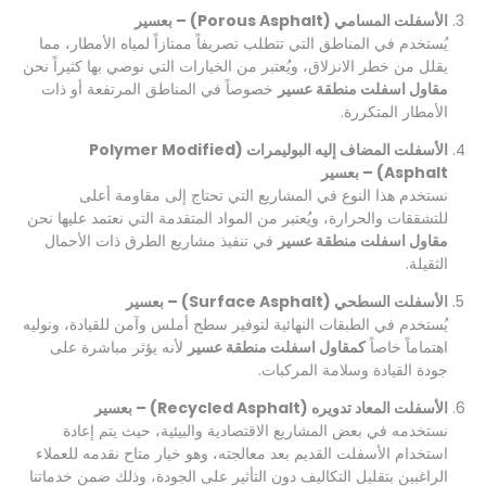
الأسفلت المسامي (Porous Asphalt) – بعسير
يُستخدم في المناطق التي تتطلب تصريفاً ممتازاً لمياه الأمطار، مما
يقلل من خطر الانزلاق، ويُعتبر من الخيارات التي نوصي بها كثيراً نحن
مقاول اسفلت منطقة عسير
خصوصاً في المناطق المرتفعة أو ذات
الأمطار المتكررة.
الأسفلت المضاف إليه البوليمرات (Polymer Modified
Asphalt) – بعسير
نستخدم هذا النوع في المشاريع التي تحتاج إلى مقاومة أعلى
للتشققات والحرارة، ويُعتبر من المواد المتقدمة التي نعتمد عليها نحن
مقاول اسفلت منطقة عسير
في تنفيذ مشاريع الطرق ذات الأحمال
الثقيلة.
الأسفلت السطحي (Surface Asphalt) – بعسير
يُستخدم في الطبقات النهائية لتوفير سطح أملس وآمن للقيادة، ونوليه
اهتماماً خاصاً
كمقاول اسفلت منطقة عسير
لأنه يؤثر مباشرة على
جودة القيادة وسلامة المركبات.
الأسفلت المعاد تدويره (Recycled Asphalt) – بعسير
نستخدمه في بعض المشاريع الاقتصادية والبيئية، حيث يتم إعادة
استخدام الأسفلت القديم بعد معالجته، وهو خيار متاح نقدمه للعملاء
الراغبين بتقليل التكاليف دون التأثير على الجودة، وذلك ضمن خدماتنا