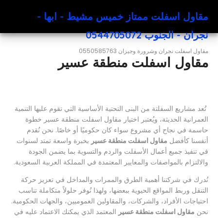
مقاول اسفلت ممتاز خميس مشيط - ابها -
نجران - الجنوب 0544705072
مقاول اسفلت نجران وشرورة وجيزان 0550585763
مقاول اسفلت منطقة عسير
تُعد مشاريع السفلتة من البنى التحتية الأساسية التي تقوم عليها التنمية
العمرانية الحديثة، ويُعتبر اختيار مقاول اسفلت منطقة عسير خطوة
حاسمة في نجاح أي مشروع سواء كان حكوميًا أو خاصًا. نحن نُقدم
أنفسنا كأفضل
مقاول اسفلت منطقة عسير
بخبرة واسعة تمتد لسنوات
في تنفيذ جميع أعمال الأسفلت والردم والتسوية بما يضمن الجودة
والالتزام بالمواصفات والمعايير المعتمدة في المملكة العربية السعودية.
نُدرك في شركتنا أهمية الطرق والممرات والمداخل في تعزيز حركة
التنقل وربط المواقع الحيوية ببعضها، ولهذا نُوفر حلولاً متكاملة تناسب
احتياجات الأفراد، والشركات، والمقاولين العموميين، والجهات الحكومية.
نحن
مقاول اسفلت منطقة عسير
المعتمد الذي يمكنك الاعتماد عليه في